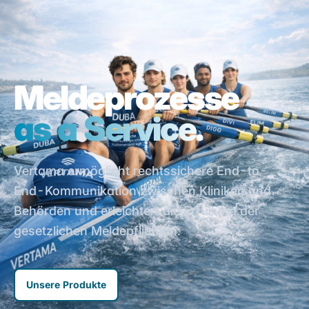
Meldeprozesse
as a Service.
Vertama ermöglicht rechtssichere End-to-
End-Kommunikation zwischen Kliniken und
Behörden und erleichtert die Erfüllung der
gesetzlichen Meldepflichten.
Unsere Produkte