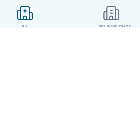
KIS
GESUNDHEITSAMT
01
Anbinden
Integration in Ihr bestehendes KIS über
Standardschnittstellen.
02
Konfigurieren
Feineinstellung der Melde-Workflows nach