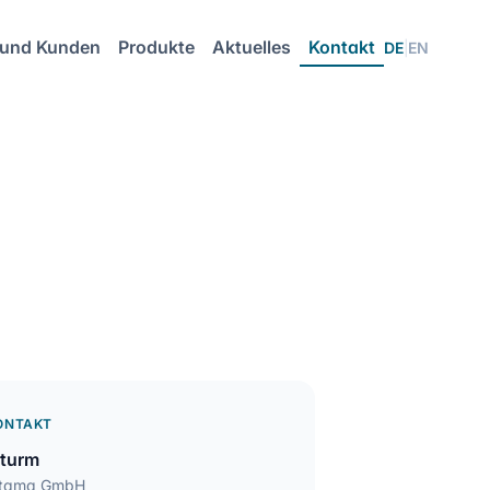
 und Kunden
Produkte
Aktuelles
Kontakt
DE
|
EN
ONTAKT
Sturm
rtama GmbH