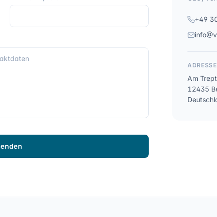
+49 3
info@
ADRESSE
Am Trept
12435 Be
Deutschl
senden